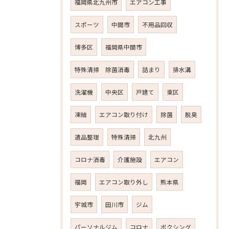
福岡県北九州市
エアコン工事
スポーツ
中間市
不用品回収
博多区
福岡県中間市
特殊清掃 除菌消毒
詰まり
排水溝
洗濯機
中央区
戸建て
東区
凍結
エアコン取り付け
除菌
脱臭
遺品整理
特殊清掃
北九州
コロナ消毒
介護施設
エアコン
福岡
エアコン取り外し
熊本県
宇城市
田川市
ジム
パーソナルジム
コロナ
ボクシング