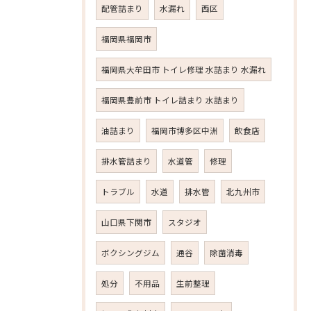
配管詰まり
水漏れ
西区
福岡県福岡市
福岡県大牟田市 トイレ修理 水詰まり 水漏れ
福岡県豊前市 トイレ詰まり 水詰まり
油詰まり
福岡市博多区中洲
飲食店
排水管詰まり
水道管
修理
トラブル
水道
排水管
北九州市
山口県下関市
スタジオ
ボクシングジム
通谷
除菌消毒
処分
不用品
生前整理